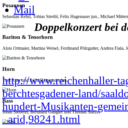
Posaunen
Sebastian Rehrl, Tobias Streibl, Felix Hagenauer jun., Michael Mitt
Doppelkonzert bei 
Bariton & Tenorhorn
Alois Ortmaier, Martina Weisel, Ferdinand Pölzgutter, Andrea Fiala,
Horn
http://www.reichenhaller-ta
Toni Auer und Felix Hagenauer jun.
berchtesgadener-land/saaldo
Bass
hundert-Musikanten-gemei
Jonas Sieberer, Bernhard Gaugler und Thomas Starzer
_arid,98241.html